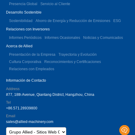
Presencia Global
Servicio al Cliente
Desarrollo Sostenible
Sostenibilidad
Ahorro de Energía y Reducción de Emisiones
ESG
Relaciones con Inversores
Informes Periódicos
Informes Ocasionales
Noticias y Comunicados
Acerca de Allied
Presentación de la Empresa
Trayectoria y Evolución
Cultura Corporativa
Reconocimientos y Certificaciones
Relaciones con Empleados
Información de Contacto
Address
#77, 18th Avenue, Qiantang District, Hangzhou, China
Tel
+86.571.28939800
Email
sales@allied-machinery.com