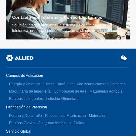
Contacto por Teléfono y Correo Electrónico
Solución integral mediante un sistema de centro de atención
telefónica, proporcionando un servicio al cliente de alta calidad
Campos de Aplicación
Energía y Potencia
Control Hidráulico
Aire Acondicionado Comercial
Maguinaria de Ingeniería
Compresión de Aire
Maquinaria Agrícola
Equipos Inteligentes
Industria Alimentaria
Fabricación de Precisión
Diseño y Desarrollo
Procesos de Fabricación
Materiales
Equipos Claves
Aseguramiento de la Calidad
Servicio Global