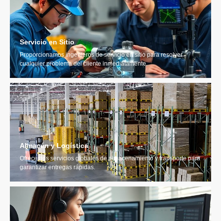
Servicio en Sitio
Proporcionamos ingenieros de servicio en sitio para resolver
cualquier problema del cliente inmediatamente.
Almacén y Logística
Ofrecemos servicios globales de almacenamiento y transporte para
garantizar entregas rápidas.