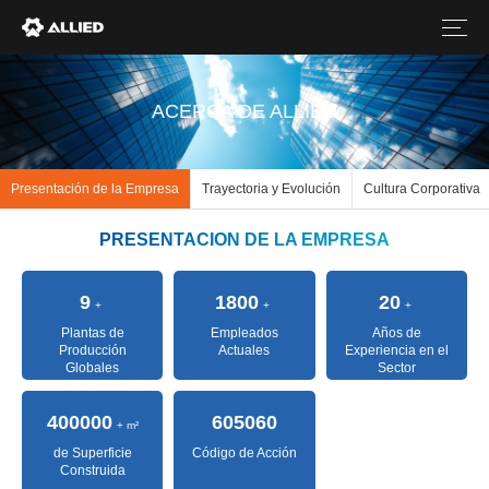
ACERCA DE ALLIED
Presentación de la Empresa
Trayectoria y Evolución
Cultura Corporativa
9
1800
20
+
+
+
Plantas de
Empleados
Años de
Producción
Actuales
Experiencia en el
Globales
Sector
400000
605060
+ m²
de Superficie
Código de Acción
Construida