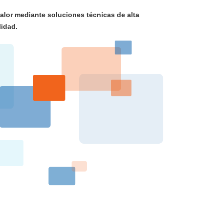
alor mediante soluciones técnicas de alta
lidad.
n tecnologías centrales de fabricación precisionada,
demandas globales de componentes premium
ión continua y producción lean
 modernización de equipos industriales y al
ble