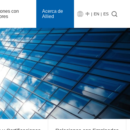
iones con
Acerca de
中
|
EN
|
ES
ores
Allied
文
D