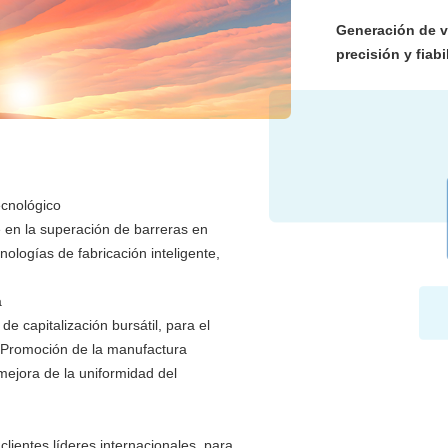
Generación de v
precisión y fiabi
Especialización e
satisfacción de 
mediante innovac
Contribución a la
desarrollo sosteni
ecnológico
 en la superación de barreras en
ologías de fabricación inteligente,
a
 capitalización bursátil, para el
. Promoción de la manufactura
 mejora de la uniformidad del
lientes líderes internacionales, para