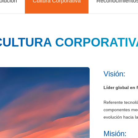
olución
Cultura Corporativa
Reconocimientos 
Visión:
Líder global en 
Referente tecnol
componentes mecá
evolución hacia la
Misión: