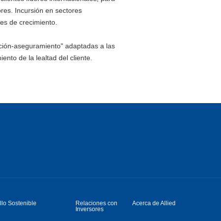
ores. Incursión en sectores
tes de crecimiento.
ción-aseguramiento" adaptadas a las
ento de la lealtad del cliente.
llo Sostenible
Relaciones con
Acerca de Allied
Inversores