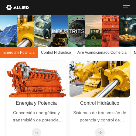
INDUSTRIES
Energía y Potencia
Control Hidráulico
Aire Acondicionado Comercial
M
Energía y Potencia
Control Hidráulico
Conversión energética y
Sistemas de transmisión de
transmisión de potencia,
potencia y control de
incluyendo fuentes
precisión mediante fluidos
tradicionales y renovables