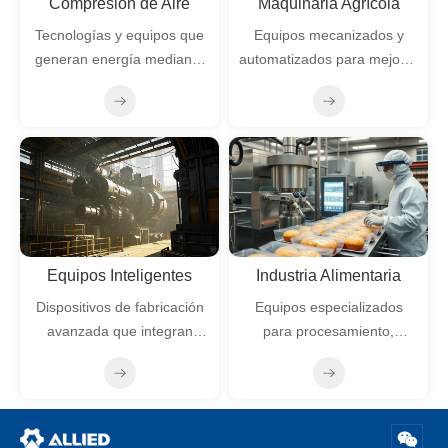
Compresión de Aire
Maquinaria Agrícola
Tecnologías y equipos que
Equipos mecanizados y
generan energía mediante
automatizados para mejorar
aire comprimido
la eficiencia productiva
agrícola
Equipos Inteligentes
Industria Alimentaria
Dispositivos de fabricación
Equipos especializados
avanzada que integran
para procesamiento,
automatización, IoT e
envasado y control de
inteligencia artificial
calidad de alimentos