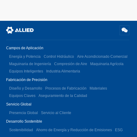
Campos de Aplicación
Energía y Potencia
Control Hidráulico
Aire Acondicionado Comercial
Maguinaria de Ingeniería
Compresión de Aire
Maquinaria Agrícola
Equipos Inteligentes
Industria Alimentaria
Fabricación de Precisión
Diseño y Desarrollo
Procesos de Fabricación
Materiales
Equipos Claves
Aseguramiento de la Calidad
Servicio Global
Presencia Global
Servicio al Cliente
Desarrollo Sostenible
Sostenibilidad
Ahorro de Energía y Reducción de Emisiones
ESG