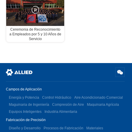
Ceremonia de Reconocimiento
a Empleados por 5 y 10 Años de
Servicio
Campos de Aplicación
Energía y Potencia
Control Hidráulico
Aire Acondicionado Comercial
Maguinaria de Ingeniería
Compresión de Aire
Maquinaria Agrícola
Equipos Inteligentes
Industria Alimentaria
Fabricación de Precisión
Diseño y Desarrollo
Procesos de Fabricación
Materiales