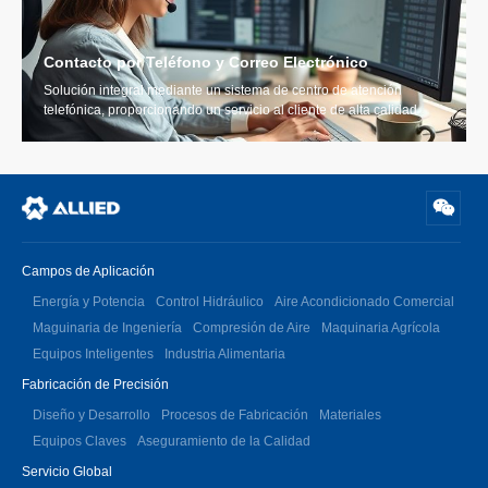
Contacto por Teléfono y Correo Electrónico
Solución integral mediante un sistema de centro de atención
telefónica, proporcionando un servicio al cliente de alta calidad
Campos de Aplicación
Energía y Potencia
Control Hidráulico
Aire Acondicionado Comercial
Maguinaria de Ingeniería
Compresión de Aire
Maquinaria Agrícola
Equipos Inteligentes
Industria Alimentaria
Fabricación de Precisión
Diseño y Desarrollo
Procesos de Fabricación
Materiales
Equipos Claves
Aseguramiento de la Calidad
Servicio Global