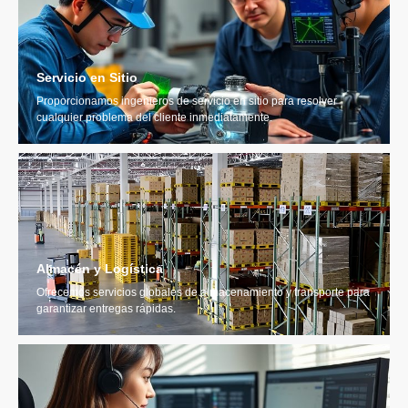
Servicio en Sitio
Proporcionamos ingenieros de servicio en sitio para resolver
cualquier problema del cliente inmediatamente.
Almacén y Logística
Ofrecemos servicios globales de almacenamiento y transporte para
garantizar entregas rápidas.