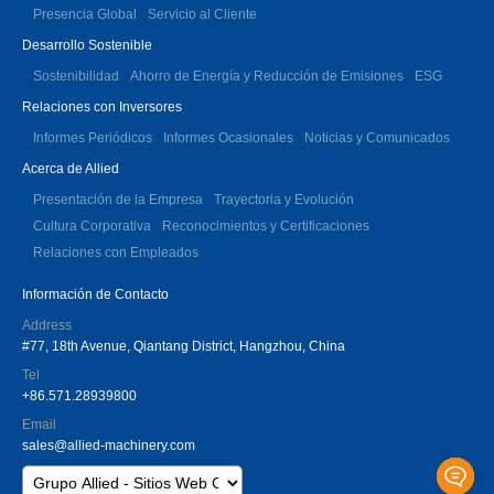
Presencia Global
Servicio al Cliente
Desarrollo Sostenible
Sostenibilidad
Ahorro de Energía y Reducción de Emisiones
ESG
Relaciones con Inversores
Informes Periódicos
Informes Ocasionales
Noticias y Comunicados
Acerca de Allied
Presentación de la Empresa
Trayectoria y Evolución
Cultura Corporativa
Reconocimientos y Certificaciones
Relaciones con Empleados
Información de Contacto
Address
#77, 18th Avenue, Qiantang District, Hangzhou, China
Tel
+86.571.28939800
Email
sales@allied-machinery.com